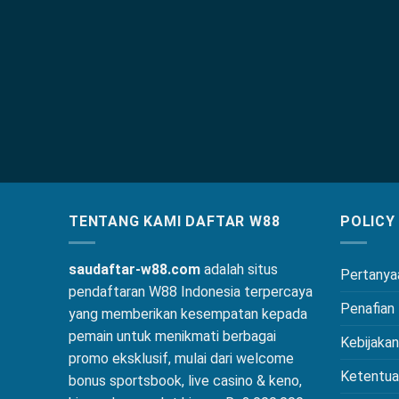
TENTANG KAMI DAFTAR W88
POLICY
saudaftar-w88.com
adalah situs
Pertanyaa
pendaftaran W88 Indonesia terpercaya
Penafian
yang memberikan kesempatan kepada
pemain untuk menikmati berbagai
Kebijakan
promo eksklusif, mulai dari welcome
Ketentua
bonus sportsbook, live casino & keno,