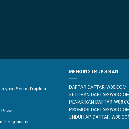
MENGINSTRUKSIKAN
DAFTAR DAFTAR-W88.COM
n yang Sering Diajukan
SETORAN DAFTAR-W88.CO
PENARIKAN DAFTAR-W88.C
PROMOSI DAFTAR-W88.CO
 Privasi
UNDUH AP DAFTAR-W88.CO
n Penggunaan