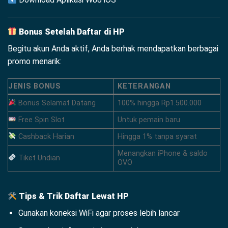
Bonus Setelah Daftar di HP
Begitu akun Anda aktif, Anda berhak mendapatkan berbagai
promo menarik:
JENIS BONUS
KETERANGAN
Bonus Selamat Datang
100% hingga Rp1.500.000
Free Spin Slot
Untuk pemain baru
Cashback Harian
Hingga 1% tanpa syarat
Menangkan iPhone & saldo
Tiket Undian
OVO
Tips & Trik Daftar Lewat HP
Gunakan koneksi WiFi agar proses lebih lancar