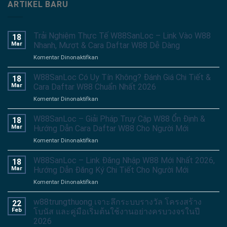
ARTIKEL BARU
Trải Nghiệm Thực Tế W88SanLoc – Link Vào W88
18
Mar
Nhanh, Mượt & Cara Daftar W88 Dễ Dàng
pada
Komentar Dinonaktifkan
Trải
Nghiệm
W88SanLoc Có Uy Tín Không? Đánh Giá Chi Tiết &
18
Thực
Mar
Cara Daftar W88 Chuẩn Nhất 2026
Tế
pada
Komentar Dinonaktifkan
W88SanLoc
W88SanLoc
–
Có
W88SanLoc – Giải Pháp Truy Cập W88 Ổn Định &
Link
18
Uy
Vào
Mar
Hướng Dẫn Cara Daftar W88 Cho Người Mới
Tín
W88
pada
Komentar Dinonaktifkan
Không?
Nhanh,
W88SanLoc
Đánh
Mượt
–
W88SanLoc – Link Đăng Nhập W88 Mới Nhất 2026,
Giá
18
&
Giải
Chi
Mar
Hướng Dẫn Đăng Ký Chi Tiết Cho Người Mới
Cara
Pháp
Tiết
Daftar
pada
Komentar Dinonaktifkan
Truy
&
W88
W88SanLoc
Cập
Cara
Dễ
–
w88trungthuong เจาะลึกระบบรางวัล โครงสร้าง
W88
22
Daftar
Dàng
Link
Ổn
Feb
โบนัส และคู่มือเริ่มต้นใช้งานอย่างครบวงจรในปี
W88
Đăng
Định
Chuẩn
2026
Nhập
&