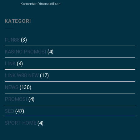
Nhất
pada
Komentar Dinonaktifkan
W88
Hướng
2026
w88trungthuong
Mới
Dẫn
เจาะ
Nhất
Cara
ลึก
2026,
KATEGORI
Daftar
ระบบ
Hướng
W88
รางวัล
Dẫn
Cho
โครงสร้าง
Đăng
Người
FUN88
(3)
โบนัส
Ký
Mới
และ
Chi
KASINO PROMOSI
(4)
คู่มือ
Tiết
เริ่ม
Cho
ต้น
Người
LINK
(4)
ใช้
Mới
งาน
LINK W88 NEW
(17)
อย่าง
ครบ
NEWS
(130)
วงจร
ในปี
PROMOSI
(4)
2026
SEO
(47)
SPORT-HOME
(4)