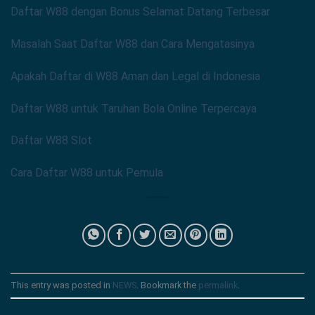
Daftar W88 dengan Bonus Selamat Datang Terbesar
Masalah Saat Daftar W88 dan Cara Mengatasinya
Apakah Daftar di W88 Aman dan Legal di Indonesia
Daftar W88 untuk Taruhan Bola Online Terpercaya
Daftar W88 Slot
Cara Daftar W88 untuk Pemula
This entry was posted in
NEWS
. Bookmark the
permalink
.