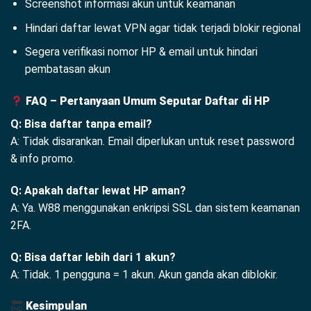
Screenshot informasi akun untuk keamanan
Hindari daftar lewat VPN agar tidak terjadi blokir regional
Segera verifikasi nomor HP & email untuk hindari
pembatasan akun
FAQ – Pertanyaan Umum Seputar Daftar di HP
Q: Bisa daftar tanpa email?
A: Tidak disarankan. Email diperlukan untuk reset password
& info promo.
Q: Apakah daftar lewat HP aman?
A: Ya. W88 menggunakan enkripsi SSL dan sistem keamanan
2FA.
Q: Bisa daftar lebih dari 1 akun?
A: Tidak. 1 pengguna = 1 akun. Akun ganda akan diblokir.
Kesimpulan