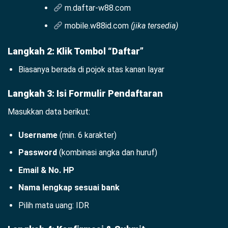
m.daftar-w88.com
mobile.w88id.com
(jika tersedia)
Langkah 2: Klik Tombol “Daftar”
Biasanya berada di pojok atas kanan layar
Langkah 3: Isi Formulir Pendaftaran
Masukkan data berikut:
Username
(min. 6 karakter)
Password
(kombinasi angka dan huruf)
Email & No. HP
Nama lengkap sesuai bank
Pilih mata uang: IDR