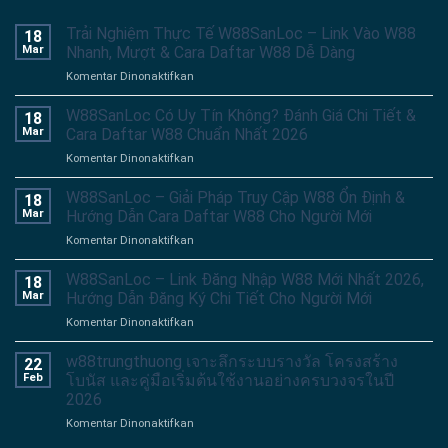
Trải Nghiệm Thực Tế W88SanLoc – Link Vào W88
18
Mar
Nhanh, Mượt & Cara Daftar W88 Dễ Dàng
pada
Komentar Dinonaktifkan
Trải
Nghiệm
W88SanLoc Có Uy Tín Không? Đánh Giá Chi Tiết &
18
Thực
Mar
Cara Daftar W88 Chuẩn Nhất 2026
Tế
pada
Komentar Dinonaktifkan
W88SanLoc
W88SanLoc
–
Có
W88SanLoc – Giải Pháp Truy Cập W88 Ổn Định &
Link
18
Uy
Vào
Mar
Hướng Dẫn Cara Daftar W88 Cho Người Mới
Tín
W88
pada
Komentar Dinonaktifkan
Không?
Nhanh,
W88SanLoc
Đánh
Mượt
–
W88SanLoc – Link Đăng Nhập W88 Mới Nhất 2026,
Giá
18
&
Giải
Chi
Mar
Hướng Dẫn Đăng Ký Chi Tiết Cho Người Mới
Cara
Pháp
Tiết
Daftar
pada
Komentar Dinonaktifkan
Truy
&
W88
W88SanLoc
Cập
Cara
Dễ
–
w88trungthuong เจาะลึกระบบรางวัล โครงสร้าง
W88
22
Daftar
Dàng
Link
Ổn
Feb
โบนัส และคู่มือเริ่มต้นใช้งานอย่างครบวงจรในปี
W88
Đăng
Định
Chuẩn
2026
Nhập
&
Nhất
pada
Komentar Dinonaktifkan
W88
Hướng
2026
w88trungthuong
Mới
Dẫn