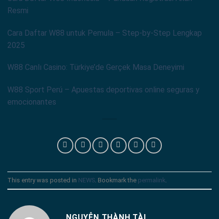
Resmi
Cara Daftar W88 untuk Pemula – Step-by-Step Lengkap
2025
W88 Canlı Casino: Türkiye’de Gerçek Masa Deneyimi
W88 Sport Perú – Apuestas deportivas online seguras y
emocionantes
This entry was posted in
NEWS
. Bookmark the
permalink
.
NGUYỄN THÀNH TÀI