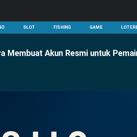
NO
SLOT
FISHING
GAME
LOTER
ra Membuat Akun Resmi untuk Pemai