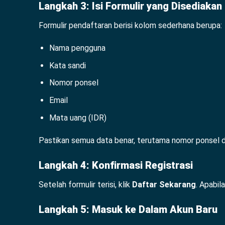
Langkah 3: Isi Formulir yang Disediakan
Formulir pendaftaran berisi kolom sederhana berupa:
Nama pengguna
Kata sandi
Nomor ponsel
Email
Mata uang (IDR)
Pastikan semua data benar, terutama nomor ponsel d
Langkah 4: Konfirmasi Registrasi
Setelah formulir terisi, klik
Daftar Sekarang
. Apabil
Langkah 5: Masuk ke Dalam Akun Baru