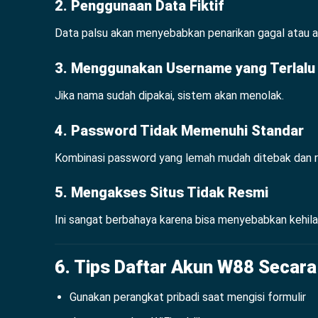
2. Penggunaan Data Fiktif
Data palsu akan menyebabkan penarikan gagal atau ak
3. Menggunakan Username yang Terlal
Jika nama sudah dipakai, sistem akan menolak.
4. Password Tidak Memenuhi Standar
Kombinasi password yang lemah mudah ditebak dan r
5. Mengakses Situs Tidak Resmi
Ini sangat berbahaya karena bisa menyebabkan kehila
6. Tips Daftar Akun W88 Secar
Gunakan perangkat pribadi saat mengisi formulir