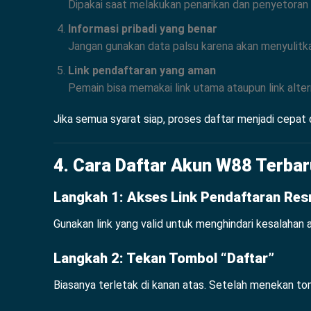
Dipakai saat melakukan penarikan dan penyetoran 
Informasi pribadi yang benar
Jangan gunakan data palsu karena akan menyulitkan 
Link pendaftaran yang aman
Pemain bisa memakai link utama ataupun link alterna
Jika semua syarat siap, proses daftar menjadi cepat d
4. Cara Daftar Akun W88 Terbar
Langkah 1: Akses Link Pendaftaran Res
Gunakan link yang valid untuk menghindari kesalahan ak
Langkah 2: Tekan Tombol “Daftar”
Biasanya terletak di kanan atas. Setelah menekan to