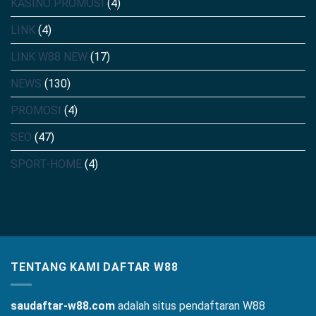
KASINO PROMOSI
(4)
คู่มือ
Tiết
เริ่ม
Cho
ต้น
Người
LINK
(4)
ใช้
Mới
งาน
LINK W88 NEW
(17)
อย่าง
ครบ
NEWS
(130)
วงจร
ในปี
PROMOSI
(4)
2026
SEO
(47)
SPORT-HOME
(4)
TENTANG KAMI DAFTAR W88
saudaftar-w88.com
adalah situs pendaftaran W88