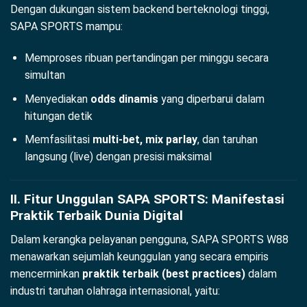
Dengan dukungan sistem backend berteknologi tinggi,
SAPA SPORTS mampu:
Memproses ribuan pertandingan per minggu secara
simultan
Menyediakan
odds dinamis
yang diperbarui dalam
hitungan detik
Memfasilitasi
multi-bet, mix parlay
, dan taruhan
langsung (live) dengan presisi maksimal
II. Fitur Unggulan SAPA SPORTS: Manifestasi
Praktik Terbaik Dunia Digital
Dalam kerangka pelayanan pengguna, SAPA SPORTS W88
menawarkan sejumlah keunggulan yang secara empiris
mencerminkan
praktik terbaik (best practices)
dalam
industri taruhan olahraga internasional, yaitu: