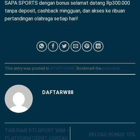
SAPA SPORTS dengan bonus selamat datang Rp300.000
tanpa deposit, cashback mingguan, dan akses ke ribuan
pertandingan olahraga setiap hari!
This entry was posted in
SPORT-HOME
. Bookmark the
permalink
.
DAFTARW88
TARUHAN BTI SPORT W88 –
RELOAD BONUS 10%
PLATFORM CEPAT, CERDAS