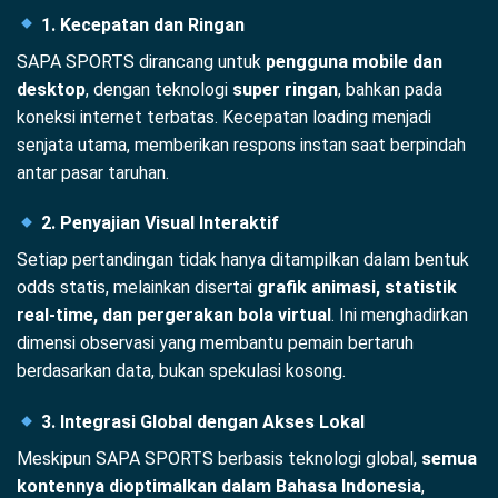
1. Kecepatan dan Ringan
SAPA SPORTS dirancang untuk
pengguna mobile dan
desktop
, dengan teknologi
super ringan
, bahkan pada
koneksi internet terbatas. Kecepatan loading menjadi
senjata utama, memberikan respons instan saat berpindah
antar pasar taruhan.
2. Penyajian Visual Interaktif
Setiap pertandingan tidak hanya ditampilkan dalam bentuk
odds statis, melainkan disertai
grafik animasi, statistik
real-time, dan pergerakan bola virtual
. Ini menghadirkan
dimensi observasi yang membantu pemain bertaruh
berdasarkan data, bukan spekulasi kosong.
3. Integrasi Global dengan Akses Lokal
Meskipun SAPA SPORTS berbasis teknologi global,
semua
kontennya dioptimalkan dalam Bahasa Indonesia
,