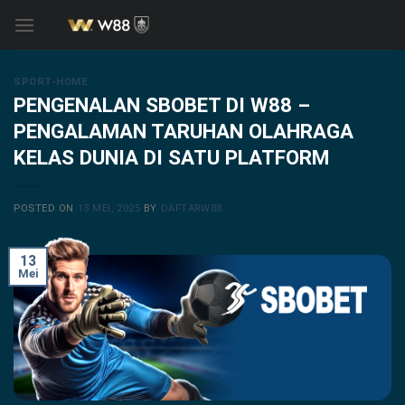
Skip
to
content
SPORT-HOME
PENGENALAN SBOBET DI W88 –
PENGALAMAN TARUHAN OLAHRAGA
KELAS DUNIA DI SATU PLATFORM
POSTED ON
13 MEI, 2025
BY
DAFTARW88
13
Mei