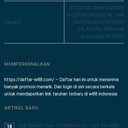
BTI SPORT W88: SIMFONI
KECERDASAN DIGITAL DAN
Dangky2
KECEPATAN STRATEGIS
DALAM ERA TARUHAN
OLAHRAGA MODERN
MEMPERKENALKAN
https://daftar-w88.com/ – Daftar hari ini untuk menerima
banyak promosi menarik. Dan login di sini secara berkala
untuk mendapatkan link taruhan terbaru di w88 indonesia
ARTIKEL BARU
Trải Nghiệm Thực Tế W88SanLoc – Link Vào W88
18