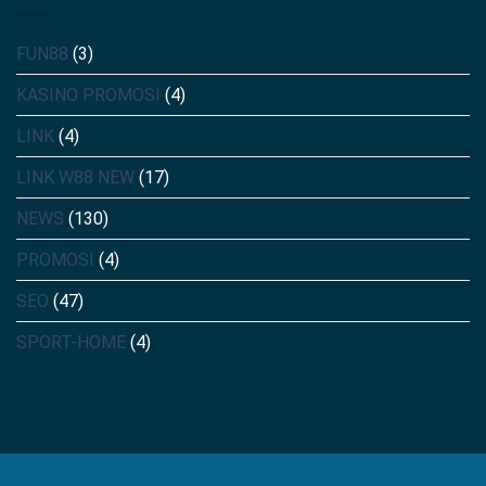
ระบบ
Hướng
W88
รางวัล
Dẫn
Cho
โครงสร้าง
Đăng
Người
FUN88
(3)
โบนัส
Ký
Mới
และ
Chi
KASINO PROMOSI
(4)
คู่มือ
Tiết
เริ่ม
Cho
ต้น
Người
LINK
(4)
ใช้
Mới
งาน
LINK W88 NEW
(17)
อย่าง
ครบ
NEWS
(130)
วงจร
ในปี
PROMOSI
(4)
2026
SEO
(47)
SPORT-HOME
(4)