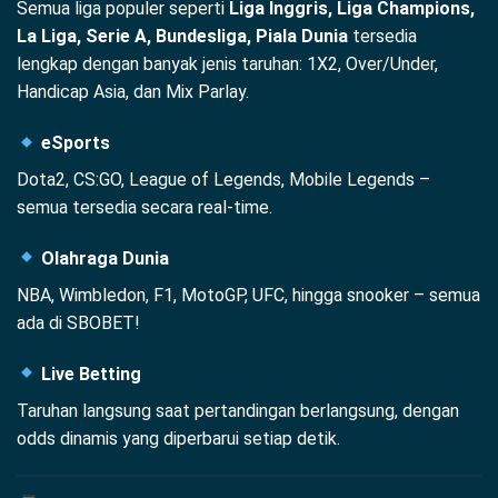
Semua liga populer seperti
Liga Inggris, Liga Champions,
La Liga, Serie A, Bundesliga, Piala Dunia
tersedia
lengkap dengan banyak jenis taruhan: 1X2, Over/Under,
Handicap Asia, dan Mix Parlay.
eSports
Dota2, CS:GO, League of Legends, Mobile Legends –
semua tersedia secara real-time.
Olahraga Dunia
NBA, Wimbledon, F1, MotoGP, UFC, hingga snooker – semua
ada di SBOBET!
Live Betting
Taruhan langsung saat pertandingan berlangsung, dengan
odds dinamis yang diperbarui setiap detik.