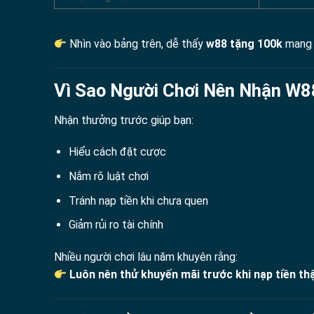
Nhìn vào bảng trên, dễ thấy
w88 tặng 100k
mang g
Vì Sao Người Chơi Nên Nhận W8
Nhận thưởng trước giúp bạn:
Hiểu cách đặt cược
Nắm rõ luật chơi
Tránh nạp tiền khi chưa quen
Giảm rủi ro tài chính
Nhiều người chơi lâu năm khuyên rằng:
Luôn nên thử khuyến mãi trước khi nạp tiền th