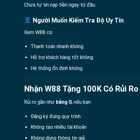
Chưa tự tin nạp tiền ngay từ đầu.
Người Muốn Kiểm Tra Độ Uy Tín
Xem W88 có:
Thanh toán nhanh không
Hỗ trợ khách hàng tốt không
Hệ thống ổn định không
Nhận W88 Tặng 100K Có Rủi Ro
Rủi ro gần như
bằng 0
, nếu bạn:
Đăng ký đúng quy trình
Không tạo nhiều tài khoản
Không dùng thông tin giả