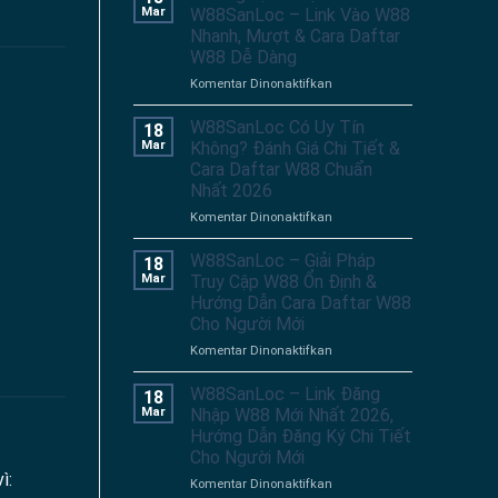
Mar
W88SanLoc – Link Vào W88
Nhanh, Mượt & Cara Daftar
W88 Dễ Dàng
pada
Komentar Dinonaktifkan
Trải
Nghiệm
W88SanLoc Có Uy Tín
18
Thực
Mar
Không? Đánh Giá Chi Tiết &
Tế
Cara Daftar W88 Chuẩn
W88SanLoc
Nhất 2026
–
Link
pada
Komentar Dinonaktifkan
Vào
W88SanLoc
W88
Có
W88SanLoc – Giải Pháp
18
Nhanh,
Uy
Mar
Truy Cập W88 Ổn Định &
Mượt
Tín
Hướng Dẫn Cara Daftar W88
&
Không?
Cho Người Mới
Cara
Đánh
Daftar
Giá
pada
Komentar Dinonaktifkan
W88
Chi
W88SanLoc
Dễ
Tiết
–
W88SanLoc – Link Đăng
18
Dàng
&
Giải
Mar
Nhập W88 Mới Nhất 2026,
Cara
Pháp
Hướng Dẫn Đăng Ký Chi Tiết
Daftar
Truy
Cho Người Mới
W88
Cập
ì:
Chuẩn
W88
pada
Komentar Dinonaktifkan