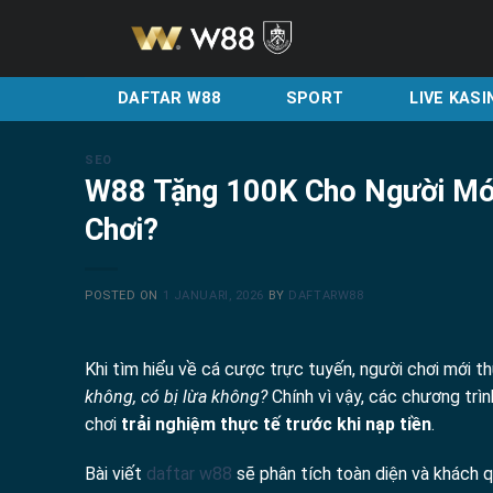
Skip
to
content
DAFTAR W88
SPORT
LIVE KASI
SEO
W88 Tặng 100K Cho Người Mới
Chơi?
POSTED ON
1 JANUARI, 2026
BY
DAFTARW88
Khi tìm hiểu về cá cược trực tuyến, người chơi mới t
không, có bị lừa không?
Chính vì vậy, các chương trì
chơi
trải nghiệm thực tế trước khi nạp tiền
.
Bài viết
daftar w88
sẽ phân tích toàn diện và khách qu