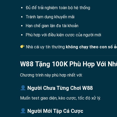
Đủ để trải nghiệm toàn bộ hệ thống
Tránh lạm dụng khuyến mãi
Hạn chế gian lận đa tài khoản
Phù hợp với điều kiện cược của người mới
Nhà cái uy tín thường
không chạy theo con số ả
W88 Tặng 100K Phù Hợp Với Nh
Chương trình này phù hợp nhất với:
Người Chưa Từng Chơi W88
Muốn test giao diện, kèo cược, tốc độ xử lý.
Người Mới Tập Cá Cược