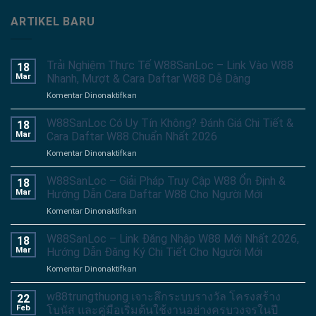
ARTIKEL BARU
Trải Nghiệm Thực Tế W88SanLoc – Link Vào W88
18
Mar
Nhanh, Mượt & Cara Daftar W88 Dễ Dàng
pada
Komentar Dinonaktifkan
Trải
Nghiệm
W88SanLoc Có Uy Tín Không? Đánh Giá Chi Tiết &
18
Thực
Mar
Cara Daftar W88 Chuẩn Nhất 2026
Tế
pada
Komentar Dinonaktifkan
W88SanLoc
W88SanLoc
–
Có
W88SanLoc – Giải Pháp Truy Cập W88 Ổn Định &
Link
18
Uy
Vào
Mar
Hướng Dẫn Cara Daftar W88 Cho Người Mới
Tín
W88
pada
Komentar Dinonaktifkan
Không?
Nhanh,
W88SanLoc
Đánh
Mượt
–
W88SanLoc – Link Đăng Nhập W88 Mới Nhất 2026,
Giá
18
&
Giải
Chi
Mar
Hướng Dẫn Đăng Ký Chi Tiết Cho Người Mới
Cara
Pháp
Tiết
Daftar
pada
Komentar Dinonaktifkan
Truy
&
W88
W88SanLoc
Cập
Cara
Dễ
–
w88trungthuong เจาะลึกระบบรางวัล โครงสร้าง
W88
22
Daftar
Dàng
Link
Ổn
Feb
โบนัส และคู่มือเริ่มต้นใช้งานอย่างครบวงจรในปี
W88