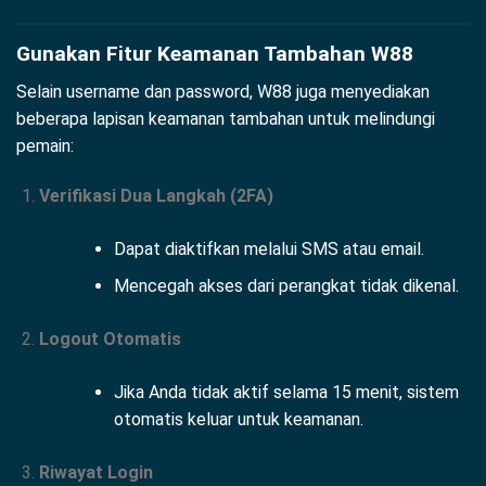
Gunakan Fitur Keamanan Tambahan W88
Selain username dan password, W88 juga menyediakan
beberapa lapisan keamanan tambahan untuk melindungi
pemain:
Verifikasi Dua Langkah (2FA)
Dapat diaktifkan melalui SMS atau email.
Mencegah akses dari perangkat tidak dikenal.
Logout Otomatis
Jika Anda tidak aktif selama 15 menit, sistem
otomatis keluar untuk keamanan.
Riwayat Login