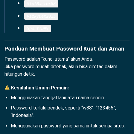
SlotMaster88
RizkyBet2025
SportID99
Panduan Membuat Password Kuat dan Aman
Password adalah “kunci utama” akun Anda.
Jika password mudah ditebak, akun bisa diretas dalam
hitungan detik.
Kesalahan Umum Pemain:
Menggunakan tanggal lahir atau nama sendiri.
Password terlalu pendek, seperti “w88”, “123456”,
“indonesia”.
Menggunakan password yang sama untuk semua situs.