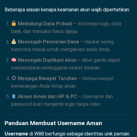
Beberapa alasan kenapa keamanan akun wajib diperhatikan:
Melindungi Data Pribadi
– Informasi login, data
bank, dan transaksi harus dijaga.
Mencegah Pencurian Dana
– Hacker sering
mencoba masuk untuk mengakses saldo Anda.
Mencegah Duplikasi Akun
– Akun ganda dapat
menyebabkan pelanggaran syarat layanan.
Menjaga Riwayat Taruhan
– Semua riwayat
kemenangan Anda tetap aman.
Akses Aman dari HP & PC
– Username dan
password kuat menjamin login tanpa risiko.
Panduan Membuat Username Aman
Username
di W88 berfungsi sebagai identitas unik pemain.