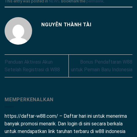
This entry was posted in
NEWS
. Bookmark the
permalink
.
NGUYỄN THÀNH TÀI
Panduan Aktivasi Akun
Bonus Pendaftaran W88
Setelah Registrasi di W88
untuk Pemain Baru Indonesia
MEMPERKENALKAN
https://daftar-w88.com/ – Daftar hari ini untuk menerima
banyak promosi menarik. Dan login di sini secara berkala
untuk mendapatkan link taruhan terbaru di w88 indonesia