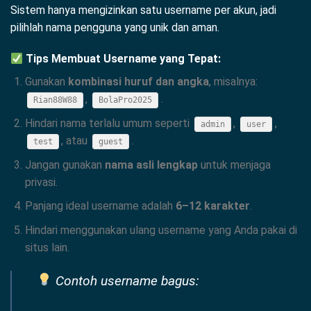
Sistem hanya mengizinkan satu username per akun, jadi
pilihlah nama pengguna yang unik dan aman.
Tips Membuat Username yang Tepat:
Gunakan
kombinasi huruf dan angka
, misalnya:
,
.
Rian88W88
BolaPro2025
Hindari nama terlalu umum seperti
,
,
admin
user
, atau
.
test
guest
Jangan gunakan
nama asli lengkap
untuk menjaga
privasi.
Panjang ideal username adalah
6–12 karakter
.
Hindari menggunakan ulang username yang Anda pakai di
situs lain.
Contoh username bagus: