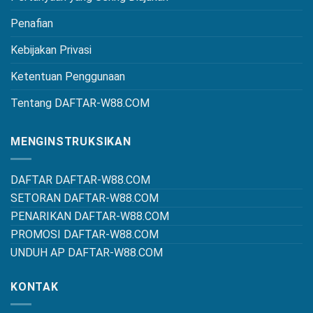
Penafian
Kebijakan Privasi
Ketentuan Penggunaan
Tentang DAFTAR-W88.COM
MENGINSTRUKSIKAN
DAFTAR DAFTAR-W88.COM
SETORAN DAFTAR-W88.COM
PENARIKAN DAFTAR-W88.COM
PROMOSI DAFTAR-W88.COM
UNDUH AP DAFTAR-W88.COM
KONTAK